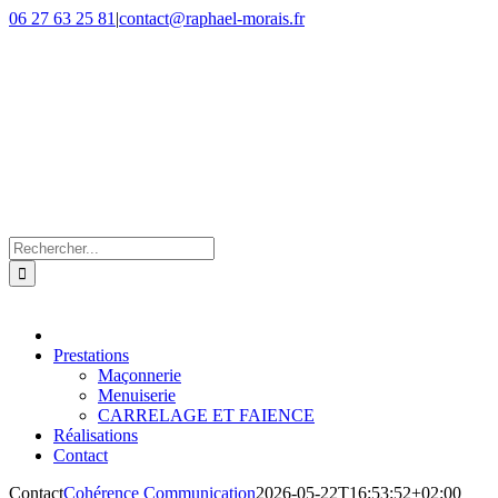
Passer
06 27 63 25 81
|
contact@raphael-morais.fr
au
contenu
Rechercher:
Prestations
Maçonnerie
Menuiserie
CARRELAGE ET FAIENCE
Réalisations
Contact
Contact
Cohérence Communication
2026-05-22T16:53:52+02:00