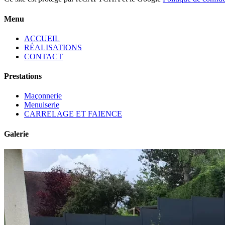
Menu
ACCUEIL
RÉALISATIONS
CONTACT
Prestations
Maçonnerie
Menuiserie
CARRELAGE ET FAIENCE
Galerie