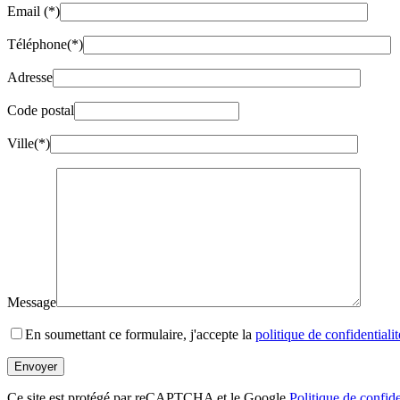
Email (*)
Téléphone(*)
Adresse
Code postal
Ville(*)
Message
En soumettant ce formulaire, j'accepte la
politique de confidentialit
Ce site est protégé par reCAPTCHA et le Google
Politique de confide